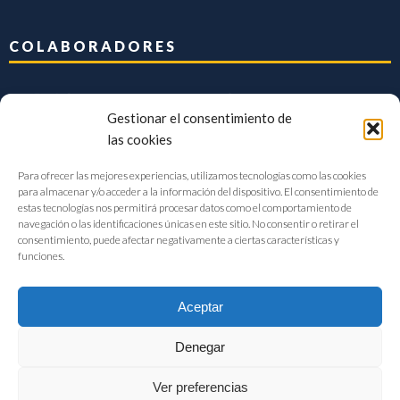
COLABORADORES
Gestionar el consentimiento de
las cookies
Para ofrecer las mejores experiencias, utilizamos tecnologías como las cookies
para almacenar y/o acceder a la información del dispositivo. El consentimiento de
estas tecnologías nos permitirá procesar datos como el comportamiento de
navegación o las identificaciones únicas en este sitio. No consentir o retirar el
consentimiento, puede afectar negativamente a ciertas características y
funciones.
Aceptar
Denegar
FIAB Federación Española de Industrias de la Alimentación y Bebidas
Ver preferencias