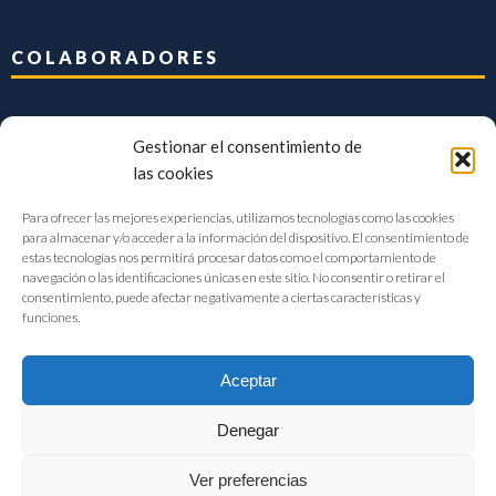
COLABORADORES
Gestionar el consentimiento de
las cookies
Para ofrecer las mejores experiencias, utilizamos tecnologías como las cookies
para almacenar y/o acceder a la información del dispositivo. El consentimiento de
estas tecnologías nos permitirá procesar datos como el comportamiento de
navegación o las identificaciones únicas en este sitio. No consentir o retirar el
consentimiento, puede afectar negativamente a ciertas características y
funciones.
Aceptar
Denegar
FIAB Federación Española de Industrias de la Alimentación y Bebidas
Ver preferencias