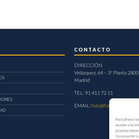
CONTACTO
DIRECCIÓN
Velázquez, 64 – 3ª Planta 2800
OS
Madrid
TEL: 91 411 72 11
CIONES
EMAIL:
fiab@fiab.es
DAD
Para ofrecer la
acceder a la in
procesar datos 
No consentir o 