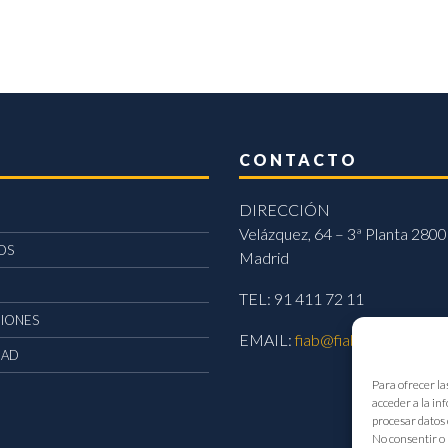
CONTACTO
DIRECCIÓN
Velázquez, 64 – 3ª Planta 2800
OS
Madrid
TEL: 91 411 72 11
CIONES
EMAIL:
fiab@fiab.es
DAD
Para ofrecer la
acceder a la in
procesar datos 
No consentir o 