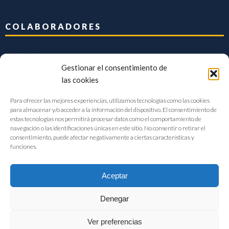
COLABORADORES
Gestionar el consentimiento de
las cookies
Para ofrecer las mejores experiencias, utilizamos tecnologías como las cookies
para almacenar y/o acceder a la información del dispositivo. El consentimiento de
estas tecnologías nos permitirá procesar datos como el comportamiento de
navegación o las identificaciones únicas en este sitio. No consentir o retirar el
consentimiento, puede afectar negativamente a ciertas características y
funciones.
Aceptar
Denegar
FIAB Federación Española de Industrias de la Alimentación y Bebidas
Ver preferencias