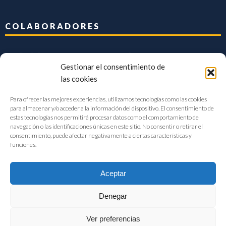
COLABORADORES
Gestionar el consentimiento de
las cookies
Para ofrecer las mejores experiencias, utilizamos tecnologías como las cookies
para almacenar y/o acceder a la información del dispositivo. El consentimiento de
estas tecnologías nos permitirá procesar datos como el comportamiento de
navegación o las identificaciones únicas en este sitio. No consentir o retirar el
consentimiento, puede afectar negativamente a ciertas características y
funciones.
Aceptar
Denegar
FIAB Federación Española de Industrias de la Alimentación y Bebidas
Ver preferencias