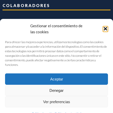
COLABORADORES
Gestionar el consentimiento de
las cookies
Para ofrecer las mejores experiencias, utilizamos tecnologías como las cookies
para almacenar y/o acceder a la información del dispositivo. El consentimiento de
estas tecnologías nos permitirá procesar datos como el comportamiento de
navegación o las identificaciones únicas en este sitio. No consentir o retirar el
consentimiento, puede afectar negativamente a ciertas características y
funciones.
Aceptar
Denegar
FIAB Federación Española de Industrias de la Alimentación y Bebidas
Ver preferencias
©2017 |
Aviso Legal
|
Privacidad
|
Política de cookies