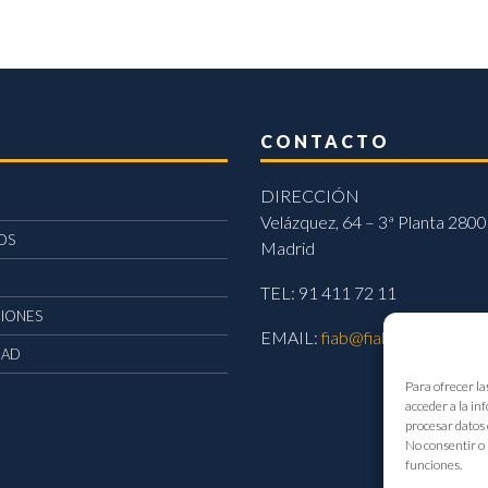
CONTACTO
DIRECCIÓN
Velázquez, 64 – 3ª Planta 2800
OS
Madrid
TEL: 91 411 72 11
CIONES
EMAIL:
fiab@fiab.es
DAD
Para ofrecer la
acceder a la in
procesar datos 
No consentir o 
funciones.