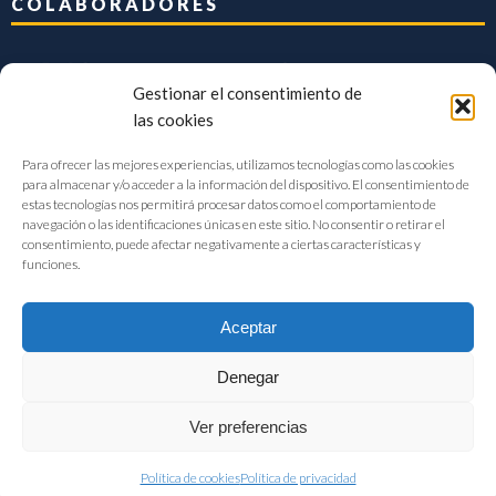
COLABORADORES
Gestionar el consentimiento de
las cookies
Para ofrecer las mejores experiencias, utilizamos tecnologías como las cookies
para almacenar y/o acceder a la información del dispositivo. El consentimiento de
estas tecnologías nos permitirá procesar datos como el comportamiento de
navegación o las identificaciones únicas en este sitio. No consentir o retirar el
consentimiento, puede afectar negativamente a ciertas características y
funciones.
Aceptar
Denegar
FIAB Federación Española de Industrias de la Alimentación y Bebidas
Ver preferencias
©2017 |
Aviso Legal
|
Privacidad
|
Política de cookies
Política de cookies
Política de privacidad