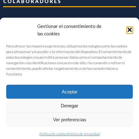
COLABORADORES
Gestionar el consentimiento de
las cookies
Para ofrecer las mejores experiencias, utilizamos tecnologías como las cookies
para almacenar y/o acceder a la información del dispositivo. El consentimiento de
estas tecnologías nos permitirá procesar datos como el comportamiento de
navegación o las identificaciones únicas en este sitio. No consentir o retirar el
consentimiento, puede afectar negativamente a ciertas características y
funciones.
Aceptar
Denegar
FIAB Federación Española de Industrias de la Alimentación y Bebidas
Ver preferencias
©2017 |
Aviso Legal
|
Privacidad
|
Política de cookies
Política de cookies
Política de privacidad