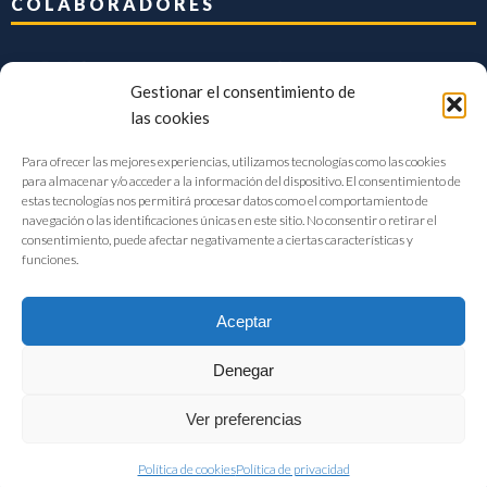
COLABORADORES
Gestionar el consentimiento de
las cookies
Para ofrecer las mejores experiencias, utilizamos tecnologías como las cookies
para almacenar y/o acceder a la información del dispositivo. El consentimiento de
estas tecnologías nos permitirá procesar datos como el comportamiento de
navegación o las identificaciones únicas en este sitio. No consentir o retirar el
consentimiento, puede afectar negativamente a ciertas características y
funciones.
Aceptar
Denegar
FIAB Federación Española de Industrias de la Alimentación y Bebidas
Ver preferencias
©2017 |
Aviso Legal
|
Privacidad
|
Política de cookies
Política de cookies
Política de privacidad