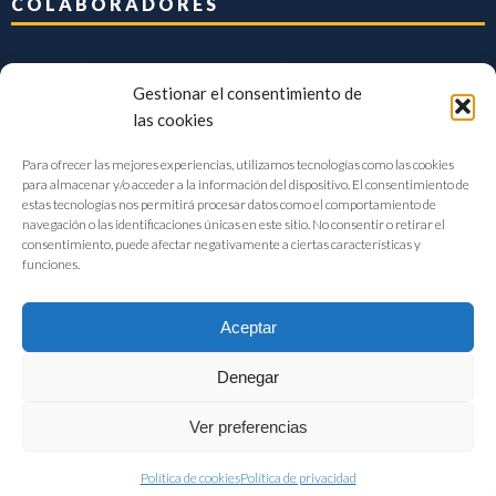
COLABORADORES
Gestionar el consentimiento de
las cookies
Para ofrecer las mejores experiencias, utilizamos tecnologías como las cookies
para almacenar y/o acceder a la información del dispositivo. El consentimiento de
estas tecnologías nos permitirá procesar datos como el comportamiento de
navegación o las identificaciones únicas en este sitio. No consentir o retirar el
consentimiento, puede afectar negativamente a ciertas características y
funciones.
Aceptar
Denegar
FIAB Federación Española de Industrias de la Alimentación y Bebidas
Ver preferencias
©2017 |
Aviso Legal
|
Privacidad
|
Política de cookies
Política de cookies
Política de privacidad