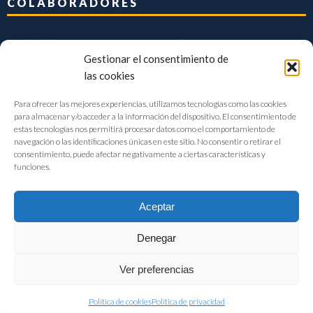
COLABORADORES
Gestionar el consentimiento de
las cookies
Para ofrecer las mejores experiencias, utilizamos tecnologías como las cookies
para almacenar y/o acceder a la información del dispositivo. El consentimiento de
estas tecnologías nos permitirá procesar datos como el comportamiento de
navegación o las identificaciones únicas en este sitio. No consentir o retirar el
consentimiento, puede afectar negativamente a ciertas características y
funciones.
Aceptar
Denegar
FIAB Federación Española de Industrias de la Alimentación y Bebidas
Ver preferencias
©2017 |
Aviso Legal
|
Privacidad
|
Política de cookies
Política de cookies
Política de privacidad