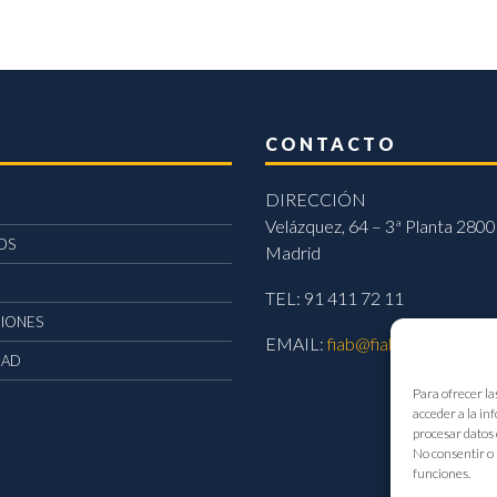
CONTACTO
DIRECCIÓN
Velázquez, 64 – 3ª Planta 2800
OS
Madrid
TEL: 91 411 72 11
CIONES
EMAIL:
fiab@fiab.es
DAD
Para ofrecer la
acceder a la in
procesar datos 
No consentir o 
funciones.