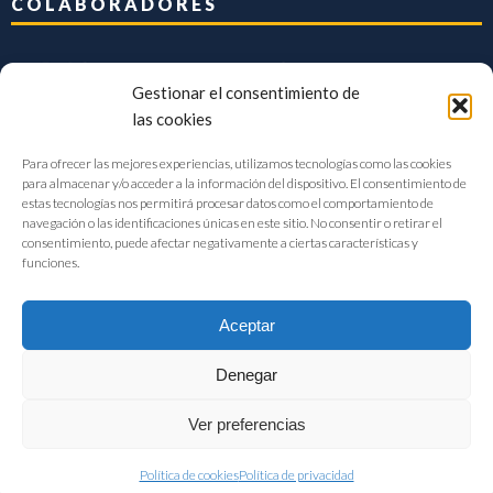
COLABORADORES
Gestionar el consentimiento de
las cookies
Para ofrecer las mejores experiencias, utilizamos tecnologías como las cookies
para almacenar y/o acceder a la información del dispositivo. El consentimiento de
estas tecnologías nos permitirá procesar datos como el comportamiento de
navegación o las identificaciones únicas en este sitio. No consentir o retirar el
consentimiento, puede afectar negativamente a ciertas características y
funciones.
Aceptar
Denegar
FIAB Federación Española de Industrias de la Alimentación y Bebidas
Ver preferencias
©2017 |
Aviso Legal
|
Privacidad
|
Política de cookies
Política de cookies
Política de privacidad