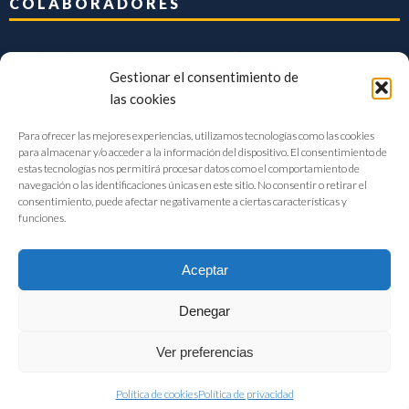
COLABORADORES
Gestionar el consentimiento de
las cookies
Para ofrecer las mejores experiencias, utilizamos tecnologías como las cookies
para almacenar y/o acceder a la información del dispositivo. El consentimiento de
estas tecnologías nos permitirá procesar datos como el comportamiento de
navegación o las identificaciones únicas en este sitio. No consentir o retirar el
consentimiento, puede afectar negativamente a ciertas características y
funciones.
Aceptar
Denegar
FIAB Federación Española de Industrias de la Alimentación y Bebidas
Ver preferencias
©2017 |
Aviso Legal
|
Privacidad
|
Política de cookies
Política de cookies
Política de privacidad