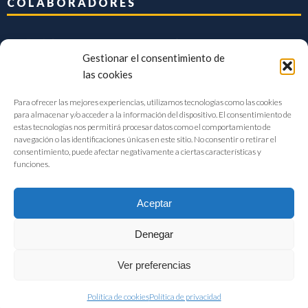
COLABORADORES
Gestionar el consentimiento de
las cookies
Para ofrecer las mejores experiencias, utilizamos tecnologías como las cookies
para almacenar y/o acceder a la información del dispositivo. El consentimiento de
estas tecnologías nos permitirá procesar datos como el comportamiento de
navegación o las identificaciones únicas en este sitio. No consentir o retirar el
consentimiento, puede afectar negativamente a ciertas características y
funciones.
Aceptar
Denegar
FIAB Federación Española de Industrias de la Alimentación y Bebidas
Ver preferencias
©2017 |
Aviso Legal
|
Privacidad
|
Política de cookies
Política de cookies
Política de privacidad