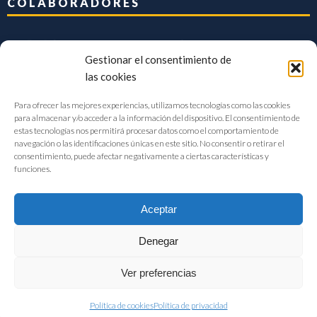
COLABORADORES
Gestionar el consentimiento de
las cookies
Para ofrecer las mejores experiencias, utilizamos tecnologías como las cookies
para almacenar y/o acceder a la información del dispositivo. El consentimiento de
estas tecnologías nos permitirá procesar datos como el comportamiento de
navegación o las identificaciones únicas en este sitio. No consentir o retirar el
consentimiento, puede afectar negativamente a ciertas características y
funciones.
Aceptar
Denegar
FIAB Federación Española de Industrias de la Alimentación y Bebidas
Ver preferencias
©2017 |
Aviso Legal
|
Privacidad
|
Política de cookies
Política de cookies
Política de privacidad