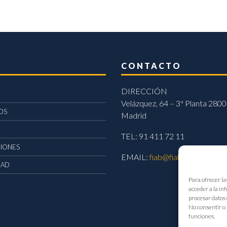
CONTACTO
DIRECCIÓN
Velázquez, 64 – 3ª Planta 2800
OS
Madrid
TEL: 91 411 72 11
CIONES
EMAIL:
fiab@fiab.es
DAD
Para ofrecer la
acceder a la in
procesar datos 
No consentir o 
funciones.