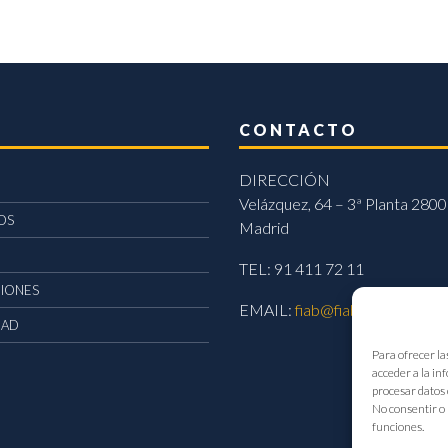
CONTACTO
DIRECCIÓN
Velázquez, 64 – 3ª Planta 2800
OS
Madrid
TEL: 91 411 72 11
CIONES
EMAIL:
fiab@fiab.es
DAD
Para ofrecer la
acceder a la in
procesar datos 
No consentir o 
funciones.