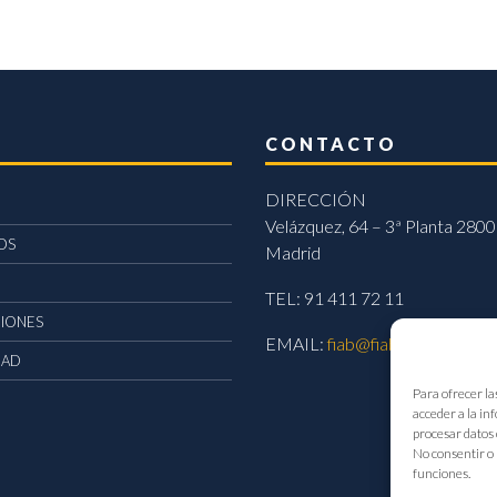
CONTACTO
DIRECCIÓN
Velázquez, 64 – 3ª Planta 2800
OS
Madrid
TEL: 91 411 72 11
CIONES
EMAIL:
fiab@fiab.es
DAD
Para ofrecer la
acceder a la in
procesar datos 
No consentir o 
funciones.