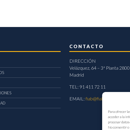
CONTACTO
DIRECCIÓN
Velázquez, 64 – 3ª Planta 2800
OS
Madrid
TEL: 91 411 72 11
CIONES
EMAIL:
fiab@fiab.es
DAD
Para ofrecer la
acceder a la in
procesar datos 
No consentir o 