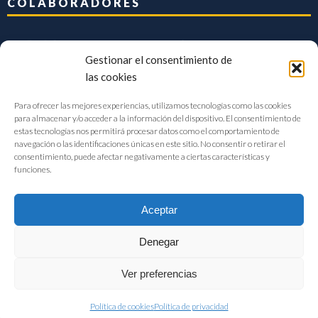
COLABORADORES
Gestionar el consentimiento de
las cookies
Para ofrecer las mejores experiencias, utilizamos tecnologías como las cookies
para almacenar y/o acceder a la información del dispositivo. El consentimiento de
estas tecnologías nos permitirá procesar datos como el comportamiento de
navegación o las identificaciones únicas en este sitio. No consentir o retirar el
consentimiento, puede afectar negativamente a ciertas características y
funciones.
Aceptar
Denegar
FIAB Federación Española de Industrias de la Alimentación y Bebidas
Ver preferencias
©2017 |
Aviso Legal
|
Privacidad
|
Política de cookies
Política de cookies
Política de privacidad