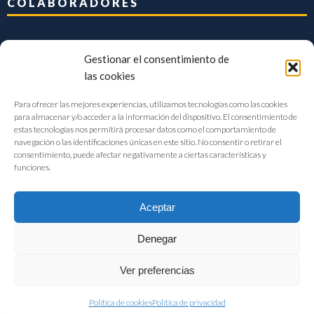
COLABORADORES
Gestionar el consentimiento de
las cookies
Para ofrecer las mejores experiencias, utilizamos tecnologías como las cookies
para almacenar y/o acceder a la información del dispositivo. El consentimiento de
estas tecnologías nos permitirá procesar datos como el comportamiento de
navegación o las identificaciones únicas en este sitio. No consentir o retirar el
consentimiento, puede afectar negativamente a ciertas características y
funciones.
Aceptar
Denegar
FIAB Federación Española de Industrias de la Alimentación y Bebidas
Ver preferencias
©2017 |
Aviso Legal
|
Privacidad
|
Política de cookies
Política de cookies
Política de privacidad