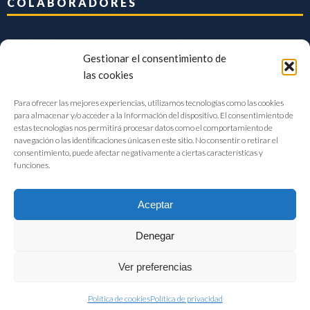
COLABORADORES
Gestionar el consentimiento de
las cookies
Para ofrecer las mejores experiencias, utilizamos tecnologías como las cookies
para almacenar y/o acceder a la información del dispositivo. El consentimiento de
estas tecnologías nos permitirá procesar datos como el comportamiento de
navegación o las identificaciones únicas en este sitio. No consentir o retirar el
consentimiento, puede afectar negativamente a ciertas características y
funciones.
Aceptar
Denegar
FIAB Federación Española de Industrias de la Alimentación y Bebidas
Ver preferencias
©2017 |
Aviso Legal
|
Privacidad
|
Política de cookies
Política de cookies
Política de privacidad