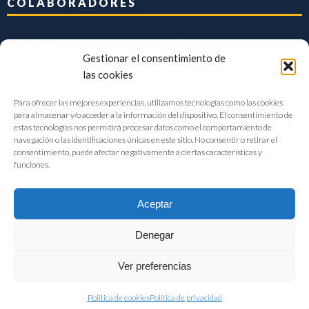
COLABORADORES
Gestionar el consentimiento de
las cookies
Para ofrecer las mejores experiencias, utilizamos tecnologías como las cookies
para almacenar y/o acceder a la información del dispositivo. El consentimiento de
estas tecnologías nos permitirá procesar datos como el comportamiento de
navegación o las identificaciones únicas en este sitio. No consentir o retirar el
consentimiento, puede afectar negativamente a ciertas características y
funciones.
Aceptar
Denegar
FIAB Federación Española de Industrias de la Alimentación y Bebidas
Ver preferencias
©2017 |
Aviso Legal
|
Privacidad
|
Política de cookies
Política de cookies
Política de privacidad