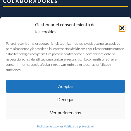
COLABORADORES
Gestionar el consentimiento de
las cookies
Para ofrecer las mejores experiencias, utilizamos tecnologías como las cookies
para almacenar y/o acceder a la información del dispositivo. El consentimiento de
estas tecnologías nos permitirá procesar datos como el comportamiento de
navegación o las identificaciones únicas en este sitio. No consentir o retirar el
consentimiento, puede afectar negativamente a ciertas características y
funciones.
Aceptar
Denegar
FIAB Federación Española de Industrias de la Alimentación y Bebidas
Ver preferencias
©2017 |
Aviso Legal
|
Privacidad
|
Política de cookies
Política de cookies
Política de privacidad