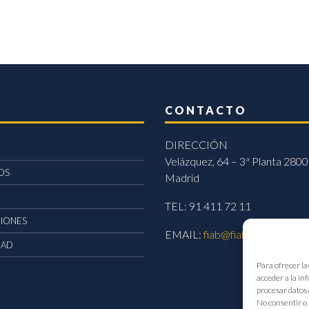
CONTACTO
DIRECCIÓN
Velázquez, 64 – 3ª Planta 2800
OS
Madrid
TEL: 91 411 72 11
CIONES
EMAIL:
fiab@fiab.es
DAD
Para ofrecer la
acceder a la in
procesar datos 
No consentir o 