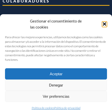
COLABORADORES
Gestionar el consentimiento de
las cookies
Para ofrecer las mejores experiencias, utilizamos tecnologías como las cookies
para almacenar y/o acceder a la información del dispositivo. El consentimiento de
estas tecnologías nos permitirá procesar datos como el comportamiento de
navegación o las identificaciones únicas en este sitio. No consentir o retirar el
consentimiento, puede afectar negativamente a ciertas características y
funciones.
Aceptar
Denegar
FIAB Federación Española de Industrias de la Alimentación y Bebidas
Ver preferencias
©2017 |
Aviso Legal
|
Privacidad
|
Política de cookies
Política de cookies
Política de privacidad