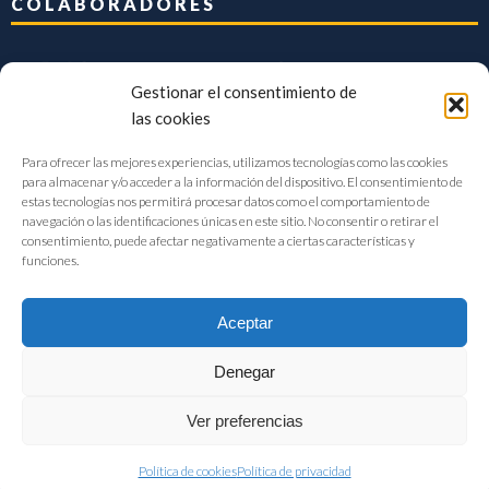
COLABORADORES
Gestionar el consentimiento de
las cookies
Para ofrecer las mejores experiencias, utilizamos tecnologías como las cookies
para almacenar y/o acceder a la información del dispositivo. El consentimiento de
estas tecnologías nos permitirá procesar datos como el comportamiento de
navegación o las identificaciones únicas en este sitio. No consentir o retirar el
consentimiento, puede afectar negativamente a ciertas características y
funciones.
Aceptar
Denegar
FIAB Federación Española de Industrias de la Alimentación y Bebidas
Ver preferencias
©2017 |
Aviso Legal
|
Privacidad
|
Política de cookies
Política de cookies
Política de privacidad