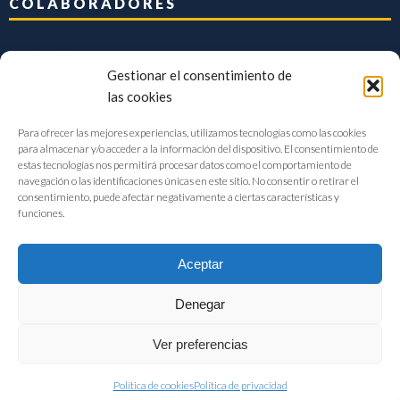
COLABORADORES
Gestionar el consentimiento de
las cookies
Para ofrecer las mejores experiencias, utilizamos tecnologías como las cookies
para almacenar y/o acceder a la información del dispositivo. El consentimiento de
estas tecnologías nos permitirá procesar datos como el comportamiento de
navegación o las identificaciones únicas en este sitio. No consentir o retirar el
consentimiento, puede afectar negativamente a ciertas características y
funciones.
Aceptar
Denegar
FIAB Federación Española de Industrias de la Alimentación y Bebidas
Ver preferencias
©2017 |
Aviso Legal
|
Privacidad
|
Política de cookies
Política de cookies
Política de privacidad