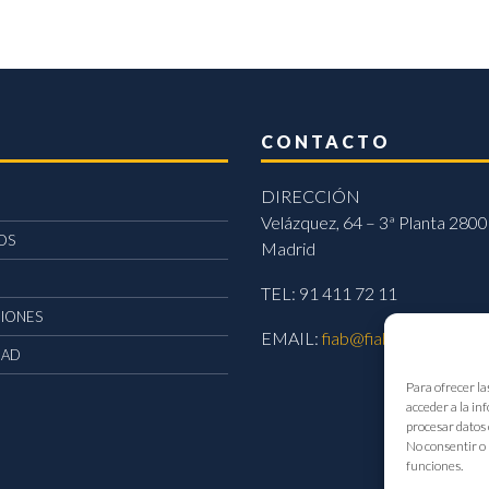
CONTACTO
DIRECCIÓN
Velázquez, 64 – 3ª Planta 2800
OS
Madrid
TEL: 91 411 72 11
CIONES
EMAIL:
fiab@fiab.es
DAD
Para ofrecer la
acceder a la in
procesar datos 
No consentir o 
funciones.