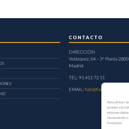
CONTACTO
DIRECCIÓN
Velázquez, 64 – 3ª Planta 2800
OS
Madrid
TEL: 91 411 72 11
CIONES
EMAIL:
fiab@fiab.es
DAD
Para ofrecer la
acceder a la in
procesar datos 
No consentir o 
funciones.