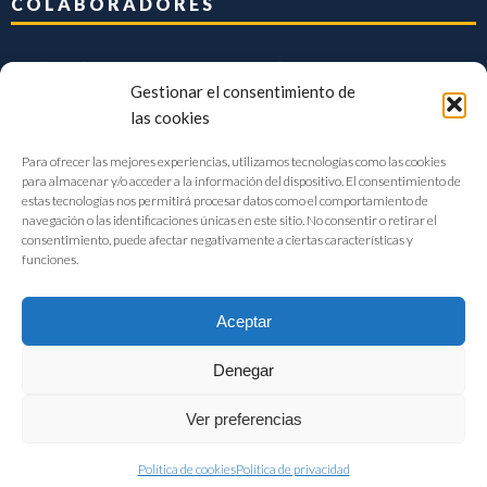
COLABORADORES
Gestionar el consentimiento de
las cookies
Para ofrecer las mejores experiencias, utilizamos tecnologías como las cookies
para almacenar y/o acceder a la información del dispositivo. El consentimiento de
estas tecnologías nos permitirá procesar datos como el comportamiento de
navegación o las identificaciones únicas en este sitio. No consentir o retirar el
consentimiento, puede afectar negativamente a ciertas características y
funciones.
Aceptar
Denegar
FIAB Federación Española de Industrias de la Alimentación y Bebidas
Ver preferencias
©2017 |
Aviso Legal
|
Privacidad
|
Política de cookies
Política de cookies
Política de privacidad