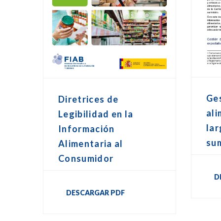
Ge
Diretrices de
ali
Legibilidad en la
lar
Información
sum
Alimentaria al
Consumidor
D
DESCARGAR PDF