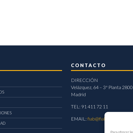
CONTACTO
DIRECCIÓN
Velázquez, 64 – 3ª Planta 2800
OS
Madrid
TEL: 91 411 72 11
CIONES
EMAIL:
fiab@fiab.es
DAD
Para ofrecer la