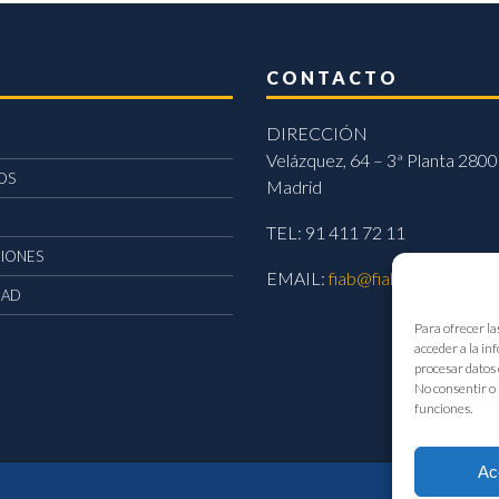
CONTACTO
DIRECCIÓN
Velázquez, 64 – 3ª Planta 2800
OS
Madrid
TEL: 91 411 72 11
CIONES
EMAIL:
fiab@fiab.es
DAD
Para ofrecer la
acceder a la in
procesar datos 
No consentir o 
funciones.
Ac