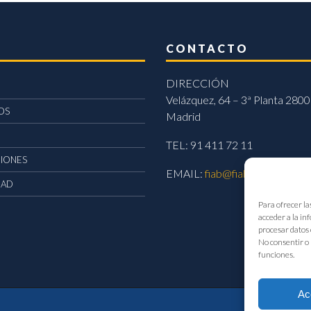
CONTACTO
DIRECCIÓN
Velázquez, 64 – 3ª Planta 2800
OS
Madrid
TEL: 91 411 72 11
CIONES
EMAIL:
fiab@fiab.es
DAD
Para ofrecer la
acceder a la in
procesar datos 
No consentir o 
funciones.
Ac