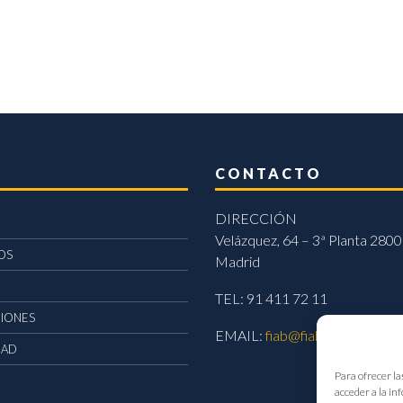
CONTACTO
DIRECCIÓN
Velázquez, 64 – 3ª Planta 2800
OS
Madrid
TEL: 91 411 72 11
CIONES
EMAIL:
fiab@fiab.es
DAD
Para ofrecer la
acceder a la in