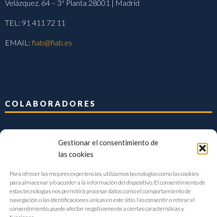
Velázquez, 64 – 3ª Planta 28001 | Madrid
TEL: 91 411 72 11
EMAIL:
fiab@fiab.es
COLABORADORES
Gestionar el consentimiento de
las cookies
Para ofrecer las mejores experiencias, utilizamos tecnologías como las cookies
para almacenar y/o acceder a la información del dispositivo. El consentimiento de
estas tecnologías nos permitirá procesar datos como el comportamiento de
navegación o las identificaciones únicas en este sitio. No consentir o retirar el
consentimiento, puede afectar negativamente a ciertas características y