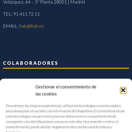
Velázquez, 64 – 3ª Planta 28001 | Madrid
TEL: 91 411 72 11
EMAIL:
fiab@fiab.es
COLABORADORES
Gestionar el consentimiento de
las cookies
Para ofrecer las mejores experiencias, utilizamos tecnologías como las cookies
para almacenar y/o acceder a la información del dispositivo. El consentimiento de
estas tecnologías nos permitirá procesar datos como el comportamiento de
navegación o las identificaciones únicas en este sitio. No consentir o retirar el
consentimiento, puede afectar negativamente a ciertas características y