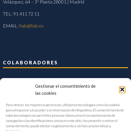
Velázquez, 64 – 3ª Planta 28001 | Madrid
TEL: 91 411 72 11
EMAIL:
fiab@fiab.es
COLABORADORES
Gestionar el consentimiento de
las cookies
Para ofrecer las mejores experiencias, utilizamos tecnologías como las cookies
para almacenar y/o acceder a la información del dispositivo. El consentimiento de
estas tecnologías nos permitirá procesar datos como el comportamiento de
navegación o las identificaciones únicas en este sitio. No consentir o retirar el
consentimiento, puede afectar negativamente a ciertas características y