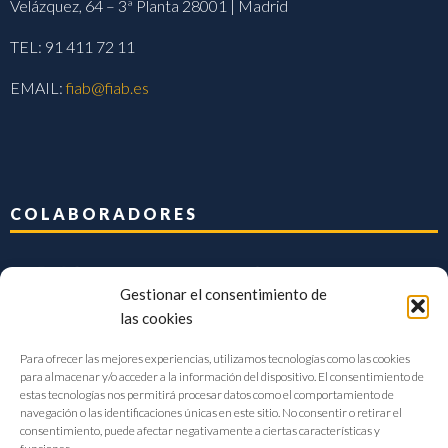
Velázquez, 64 – 3ª Planta 28001 | Madrid
TEL: 91 411 72 11
EMAIL:
fiab@fiab.es
COLABORADORES
Gestionar el consentimiento de
las cookies
Para ofrecer las mejores experiencias, utilizamos tecnologías como las cookies
para almacenar y/o acceder a la información del dispositivo. El consentimiento de
estas tecnologías nos permitirá procesar datos como el comportamiento de
navegación o las identificaciones únicas en este sitio. No consentir o retirar el
consentimiento, puede afectar negativamente a ciertas características y