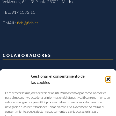
Velázquez, 64 – 3ª Planta 28001 | Madrid
TEL: 91 411 72 11
EMAIL:
fiab@fiab.es
COLABORADORES
Gestionar el consentimiento de
las cookies
Para ofrecer las mejores experiencias, utilizamos tecnologías como las cookies
para almacenar y/o acceder a la información del dispositivo. El consentimiento de
estas tecnologías nos permitirá procesar datos como el comportamiento de
navegación o las identificaciones únicas en este sitio. No consentir o retirar el
consentimiento, puede afectar negativamente a ciertas características y