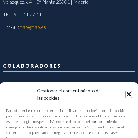
Velázquez, 64 – 3ª Planta 28001 | Madrid
TEL: 91 411 72 11
EMAIL:
fiab@fiab.es
COLABORADORES
Gestionar el consentimiento de
las cookies
Para ofrecer las mejores experiencias, utilizamos tecnologías como las cookies
para almacenar y/o acceder a la información del dispositivo. El consentimiento de
estas tecnologías nos permitirá procesar datos como el comportamiento de
navegación o las identificaciones únicas en este sitio. No consentir o retirar el
consentimiento, puede afectar negativamente a ciertas características y