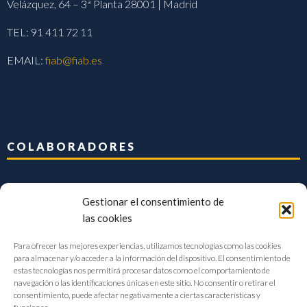
Velázquez, 64 – 3ª Planta 28001 | Madrid
TEL: 91 411 72 11
EMAIL:
fiab@fiab.es
COLABORADORES
Gestionar el consentimiento de
las cookies
Para ofrecer las mejores experiencias, utilizamos tecnologías como las cookies
para almacenar y/o acceder a la información del dispositivo. El consentimiento de
estas tecnologías nos permitirá procesar datos como el comportamiento de
navegación o las identificaciones únicas en este sitio. No consentir o retirar el
consentimiento, puede afectar negativamente a ciertas características y