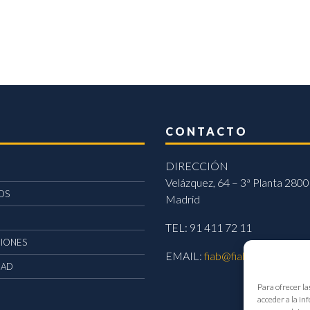
CONTACTO
DIRECCIÓN
Velázquez, 64 – 3ª Planta 2800
OS
Madrid
TEL: 91 411 72 11
CIONES
EMAIL:
fiab@fiab.es
DAD
Para ofrecer la
acceder a la in