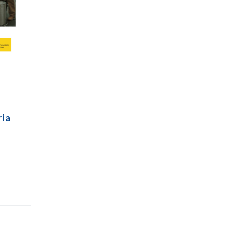
s
ria