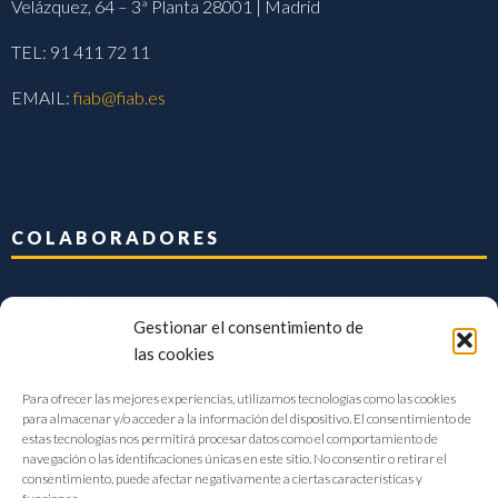
Velázquez, 64 – 3ª Planta 28001 | Madrid
TEL: 91 411 72 11
EMAIL:
fiab@fiab.es
COLABORADORES
Gestionar el consentimiento de
las cookies
Para ofrecer las mejores experiencias, utilizamos tecnologías como las cookies
para almacenar y/o acceder a la información del dispositivo. El consentimiento de
estas tecnologías nos permitirá procesar datos como el comportamiento de
navegación o las identificaciones únicas en este sitio. No consentir o retirar el
consentimiento, puede afectar negativamente a ciertas características y