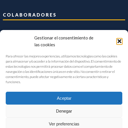
COLABORADORES
Gestionar el consentimiento de
las cookies
Para ofrecer las mejores experiencias, utilizamos tecnologías como las cookies
para almacenar y/o acceder a la información del dispositivo. El consentimiento de
estas tecnologías nos permitirá procesar datos como el comportamiento de
navegación o las identificaciones únicas en este sitio. No consentir o retirar el
consentimiento, puede afectar negativamente a ciertas características y
funciones.
Aceptar
Denegar
FIAB Federación Española de Industrias de la Alimentación y Bebidas
Ver preferencias