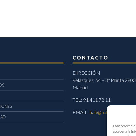
CONTACTO
DIRECCIÓN
Velázquez, 64 – 3ª Planta 2800
OS
Madrid
TEL: 91 411 72 11
CIONES
EMAIL:
fiab@fiab.es
DAD
Para ofrecer la
acceder a la in