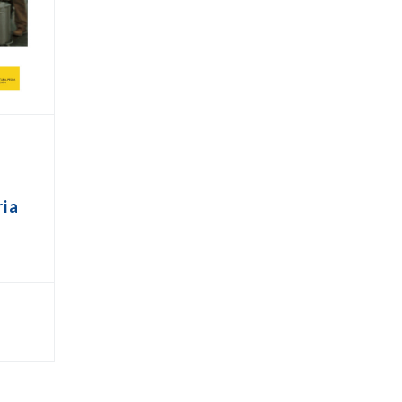
s
ria