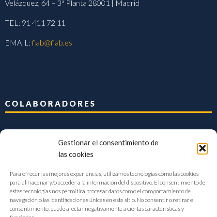
Velázquez, 64 – 3ª Planta 28001 | Madrid
TEL: 91 411 72 11
EMAIL:
fiab@fiab.es
COLABORADORES
Gestionar el consentimiento de
las cookies
Para ofrecer las mejores experiencias, utilizamos tecnologías como las cookies
para almacenar y/o acceder a la información del dispositivo. El consentimiento de
estas tecnologías nos permitirá procesar datos como el comportamiento de
navegación o las identificaciones únicas en este sitio. No consentir o retirar el
consentimiento, puede afectar negativamente a ciertas características y